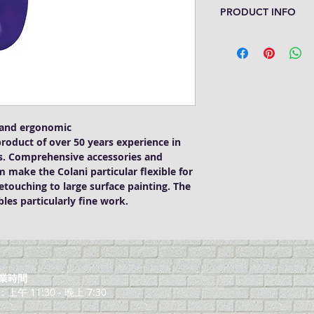
PRODUCT INFO
Harder & Steenbeck C
Nozzle set 0.8mm
Color cup with lid
Two hand distance 
Additional integrat
e and ergonomic
product of over 50 years experience in
rs. Comprehensive accessories and
 make the Colani particular flexible for
etouching to large surface painting. The
es particularly fine work.
業時間
午 11:30 - 晚上 7:30