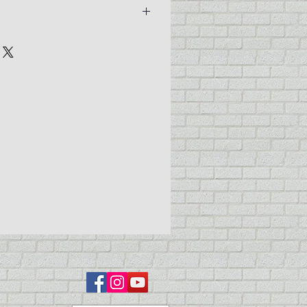
olani 0.8
 15ml
rings
ed air connection for ultra-fine work