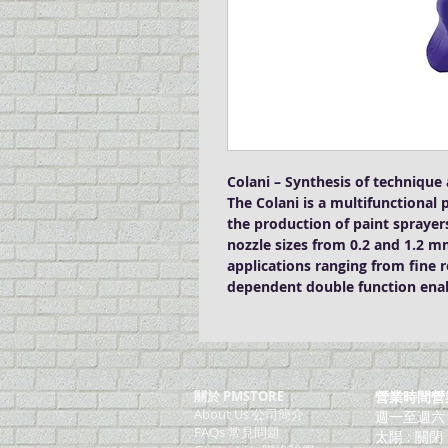
Colani – Synthesis of techniqu
The Colani is a multifunctional 
the production of paint spraye
nozzle sizes from 0.2 and 1.2 mm
applications ranging from fine r
dependent double function enabl
關於 PMSTORE
營業時間營
About Us 公司簡介
週一至週六：上
FAQs 常見問題
太陽 : 關閉