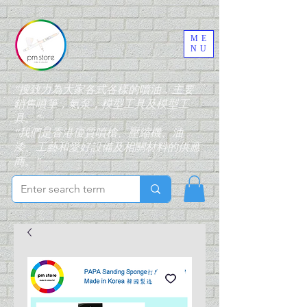
ME
NU
“搜致力為大家各式各樣的噴油，主要
銷售噴筆，氣泵，模型工具及模型工
具。”
“我們是香港優質噴槍、壓縮機、油
漆、工藝和愛好設備及相關材料的供應
商。”