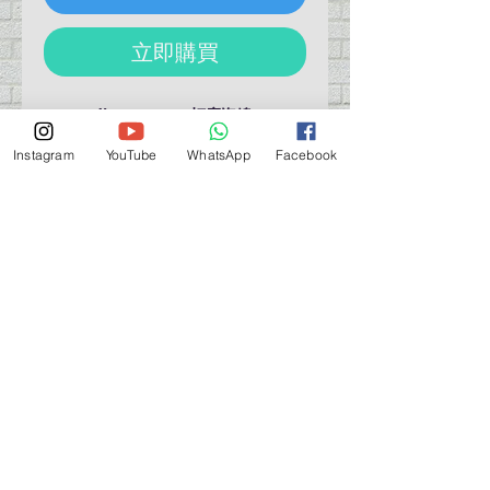
立即購買
Sanding Sponge 打磨海綿
Made in Korea
Instagram
YouTube
WhatsApp
Facebook
2 pcs per pack
營業時間營業時間
週一至週六：上午 11:30 - 晚上 7:30
太陽 : 關閉
（如有特殊安排，將在臉書上公佈）
星期一至六：11:30
am - 7:30 pm
週一：休息
_d04a07d8-9cd1-3239a-9149-20813d6c673b_（如
有特別安排，將於Facebook發布）
關於 PMSTORE
About Us 公司簡介