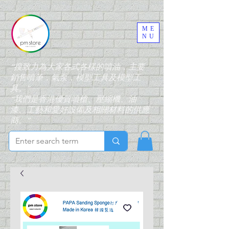
ME
NU
“搜致力為大家各式各樣的噴油，主要
銷售噴筆，氣泵，模型工具及模型工
具。”
“我們是香港優質噴槍、壓縮機、油
漆、工藝和愛好設備及相關材料的供應
商。”