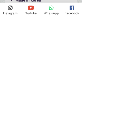
Made in Korea
2 pcs per pack
Instagram
YouTube
WhatsApp
Facebook
營業時間營業時間
週一至週六：上午 11:30 - 晚上 7:30
太陽 : 關閉
（如有特殊安排，將在臉書上公佈）
星期一至六：11:30
am - 7:30 pm
週一：休息
_d04a07d8-9cd1-3239a-9149-20813d6c673b_（如
有特別安排，將於Facebook發布）
關於 PMSTORE
About Us 公司簡介
FAQs 常見問題
Contact Us 聯絡我們
​Terms of Services 服務細則
Privacy Policy 私隱政策