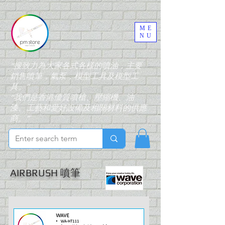
ME
NU
“搜致力為大家各式各樣的噴油，主要
銷售噴筆，氣泵，模型工具及模型工
具。”
“我們是香港優質噴槍、壓縮機、油
漆、工藝和愛好設備及相關材料的供應
商。”
AIRBRUSH 噴筆