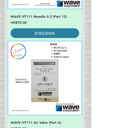
WAVE HT111 Needle 0.3 (Part 12)
價格
HK$70.00
新增至購物車
WAVE HT111 Air Valve (Part A)