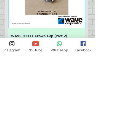
WAVE HT111 Crown Cap (Part 2)
價格
HK$50.00
Instagram
YouTube
WhatsApp
Facebook
新增至購物車