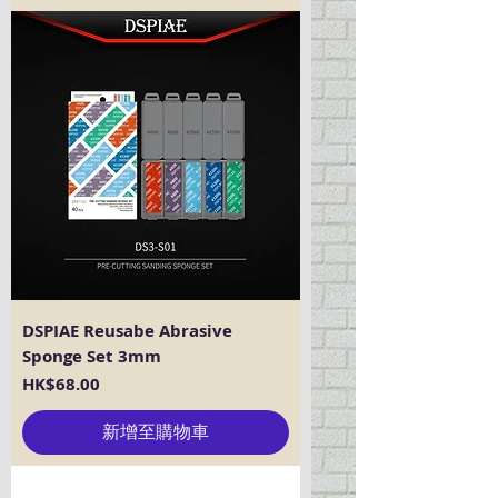
DSPIAE Reusabe Abrasive
Sponge Set 3mm
價格
HK$68.00
新增至購物車