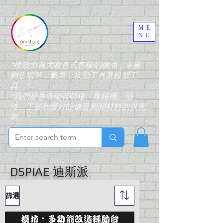
ME
NU
“搜致力為大家各式各樣的噴油，主要
銷售噴筆，氣泵，模型工具及模型工
具。”
“我們是香港優質噴槍、壓縮機、油
漆、工藝和愛好設備及相關材料的供應
商。”
DSPIAE 迪斯派
篩選