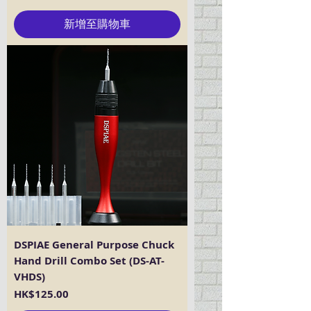
新增至購物車
DSPIAE General Purpose Chuck
Hand Drill Combo Set (DS-AT-
VHDS)
價格
HK$125.00