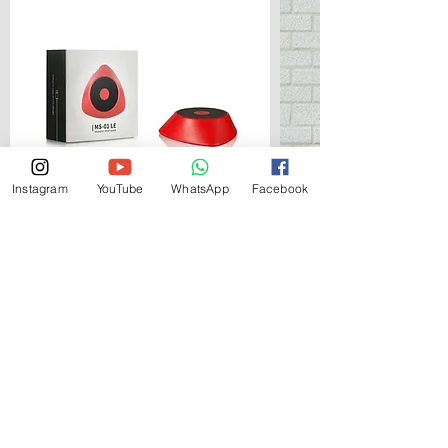
Instagram
YouTube
WhatsApp
Facebook
DSPIAE Magnetic Paint Stirrer
價格
HK$90.00
新增至購物車