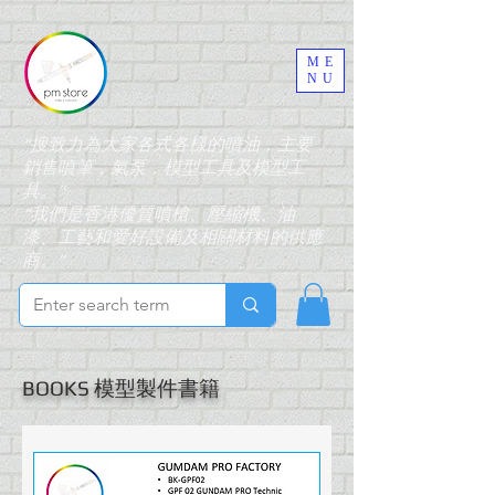
ME
NU
“搜致力為大家各式各樣的噴油，主要
銷售噴筆，氣泵，模型工具及模型工
具。”
“我們是香港優質噴槍、壓縮機、油
漆、工藝和愛好設備及相關材料的供應
商。”
BOOKS 模型製件書籍