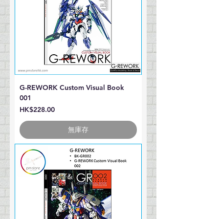
G-REWORK Custom Visual Book
001
價格
HK$228.00
無庫存