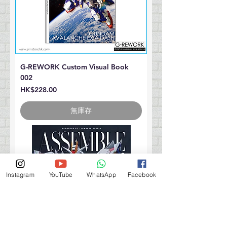
G-REWORK Custom Visual Book
002
價格
HK$228.00
無庫存
Instagram
YouTube
WhatsApp
Facebook