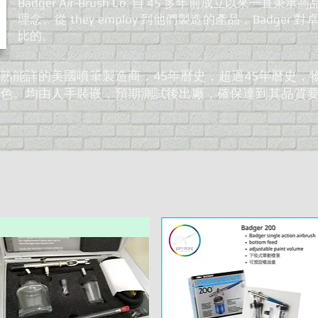
Badger Air-Brush Co. 自 45 多年前成立以來一
理念。從 they employ 到他們製造的產品，Badge
比的。
熟能詳的美國噴筆製造商，45年曆史，超過45年曆史，
特色。
均由人手裝嵌，預期測試後出廠，確保達到其品質