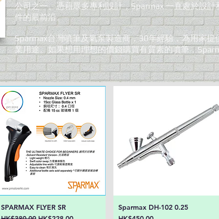
公司之一。憑藉眾多專利設計，Sparmax 一直處於設
件的最前沿。
Sparmax台灣噴筆及氣泵製造商，30年經驗，為用家
業用途。如果想用理想的價錢購買有質素的噴筆，Spar
SPARMAX FLYER SR
Sparmax DH-102 0.25
快速瀏覽
快速瀏覽
一般價格
促銷價格
價格
HK$380.00
HK$228.00
HK$450.00