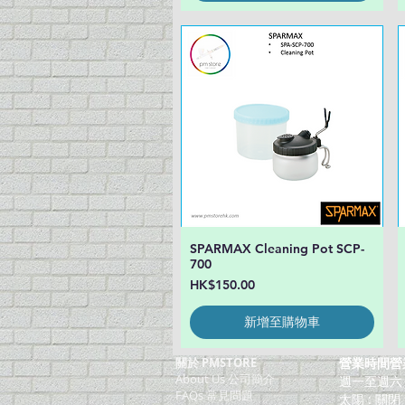
SPARMAX Cleaning Pot SCP-
快速瀏覽
700
價格
HK$150.00
新增至購物車
關於 PMSTORE
營業時間營
About Us 公司簡介
週一至週六：上
FAQs 常見問題
太陽 : 關閉