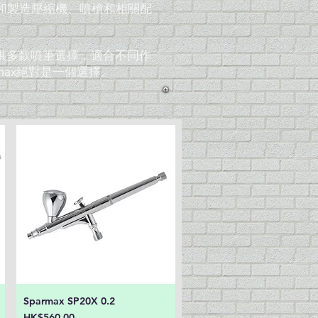
計和製造壓縮機、噴槍和相關配
提供多款噴筆選擇，適合不同作
max絕對是一個選擇。
Sparmax SP20X 0.2
快速瀏覽
價格
HK$560.00