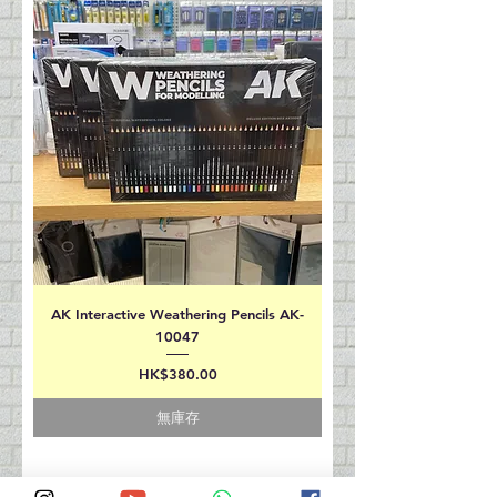
AK Interactive Weathering Pencils AK-
10047
價格
HK$380.00
無庫存