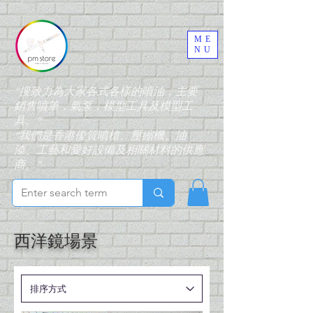
ME
NU
“搜致力為大家各式各樣的噴油，主要
銷售噴筆，氣泵，模型工具及模型工
具。”
“我們是香港優質噴槍、壓縮機、油
漆、工藝和愛好設備及相關材料的供應
商。”
西洋鏡場景