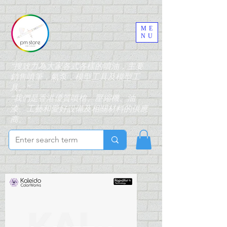
ME
NU
“搜致力為大家各式各樣的噴油，主要
銷售噴筆，氣泵，模型工具及模型工
具。”
“我們是香港優質噴槍、壓縮機、油
漆、工藝和愛好設備及相關材料的供應
商。”