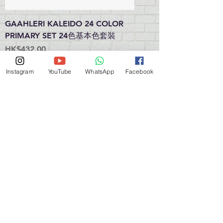
GAAHLERI KALEIDO 24 COLOR
PRIMARY SET 24色基本色套裝
價格
HK$432.00
無庫存
Instagram
YouTube
WhatsApp
Facebook