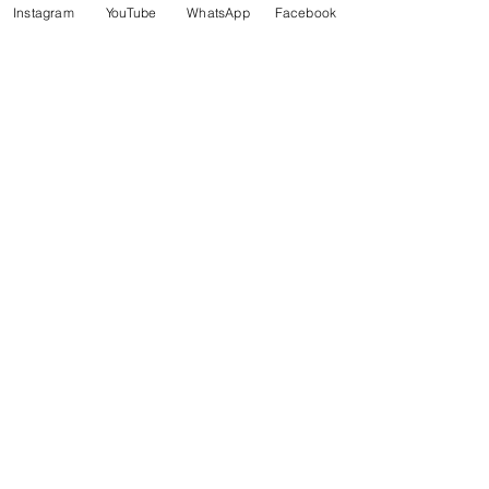
100 Shiki Chisels Stand 懶懶同學
Instagram
YouTube
WhatsApp
Facebook
筆桿收納底座
價格
HK$68.00
新增至購物車
100 Shiki Parts Opener 懶懶同學
胡桃木開件器