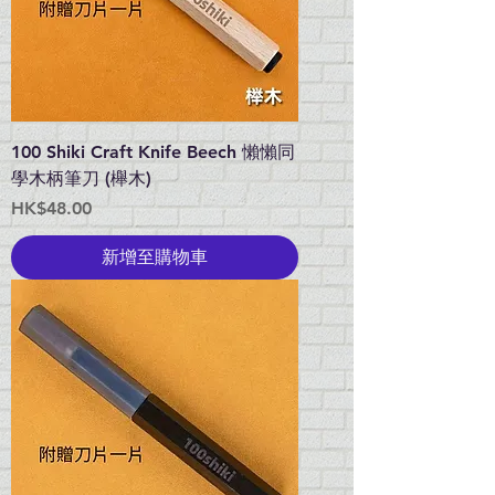
100 Shiki Craft Knife Beech 懶懶同
學木柄筆刀 (櫸木)
價格
HK$48.00
新增至購物車