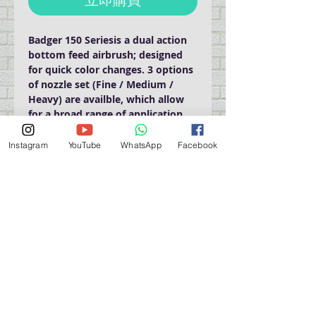
Badger 150 Seriesis a dual action
bottom feed airbrush; designed
for quick color changes. 3 options
of nozzle set (Fine / Medium /
Heavy) are availble, which allow
for a broad range of application.
Instagram
YouTube
WhatsApp
Facebook
PRODUCT INFO
Badger 150-1 (M) / Badger 150-2 (F)
/ Badger 150-3 (H)
1/4 oz (~7ml) color cup
Attachable Jar and additional jar
營業時間營業時間
with cover
週一至週六：上午 11:30 - 晚上 7:30
Nozzle Set
(3 options)
太陽 : 關閉
Fine
or
Medium
or
Heavy
（如有特殊安排，將在臉書上公佈）
Dual action and bottom feed
**Profession set with 3 nozzle/needles
星期一至六：11:30
am - 7:30 pm
is also available. Contact us for further
週一：休息
details.