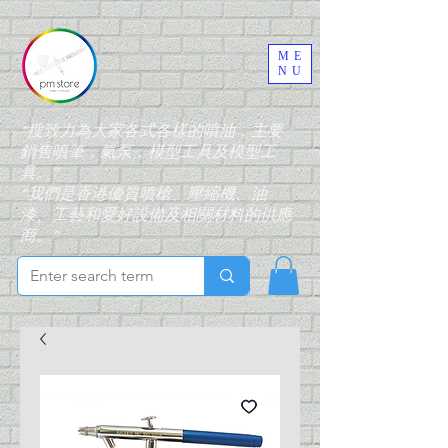
ME
NU
“搜致力為大家各式各樣的噴油，主要
銷售噴筆，氣泵，模型工具及模型工
具。”
“我們是香港優質噴槍、壓縮機、油
漆、工藝和愛好設備及相關材料的供應
商。”