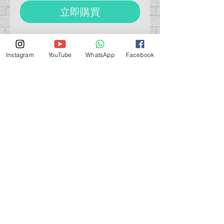
立即購買
SUJIBORIDO BMC Danmo 0.2/0.4
段差刀
Instagram
YouTube
WhatsApp
Facebook
營業時間營業時間
週一至週六：上午 11:30 - 晚上 7:30
太陽 : 關閉
（如有特殊安排，將在臉書上公佈）
星期一至六：11:30
am - 7:30 pm
週一：休息
_d04a07d8-9cd1-3239a-9149-20813d6c673b_（如
有特別安排，將於Facebook發布）
關於 PMSTORE
About Us 公司簡介
FAQs 常見問題
Contact Us 聯絡我們
​Terms of Services 服務細則