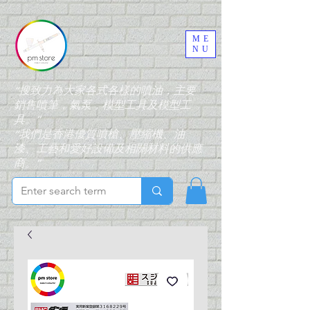
ME
NU
“搜致力為大家各式各樣的噴油，主要
銷售噴筆，氣泵，模型工具及模型工
具。”
“我們是香港優質噴槍、壓縮機、油
漆、工藝和愛好設備及相關材料的供應
商。”