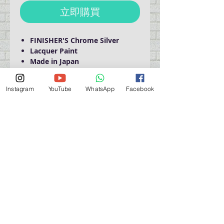
立即購買
FINISHER'S Chrome Silver
Lacquer Paint
Made in Japan
Instagram
YouTube
WhatsApp
Facebook
Domestic Shipping Only
營業時間營業時間
週一至週六：上午 11:30 - 晚上 7:30
太陽 : 關閉
（如有特殊安排，將在臉書上公佈）
星期一至六：11:30
am - 7:30 pm
週一：休息
_d04a07d8-9cd1-3239a-9149-20813d6c673b_（如
有特別安排，將於Facebook發布）