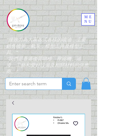
ME
NU
“搜致力為大家各式各樣的噴油，主要
銷售噴筆，氣泵，模型工具及模型工
具。”
“我們是香港優質噴槍、壓縮機、油
漆、工藝和愛好設備及相關材料的供應
商。”