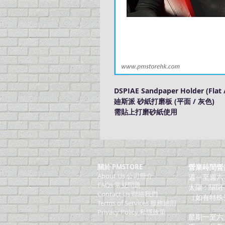
DSPIAE Sandpaper Holder (Flat 
廸斯派 砂紙打磨板 (平面 / 灰色)
需貼上打磨砂紙使用
關於 PMSTORE
營業時間營
About Us 公司簡介
週一至週六：上
FAQs 常見問題
太陽 : 關閉
Contact Us 聯絡我們
（如有特殊
​Terms of Services 服務細則
Privacy Policy 私隱政策
星期一至六：