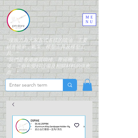
ME
NU
“搜致力為大家各式各樣的噴油，主要
銷售噴筆，氣泵，模型工具及模型工
具。”
“我們是香港優質噴槍、壓縮機、油
漆、工藝和愛好設備及相關材料的供應
商。”