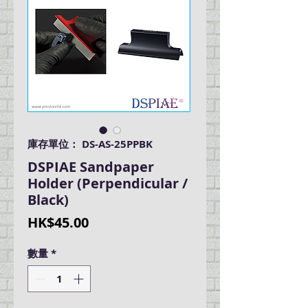
庫存單位： DS-AS-25PPBK
DSPIAE Sandpaper
Holder (Perpendicular /
Black)
價
HK$45.00
格
數量
*