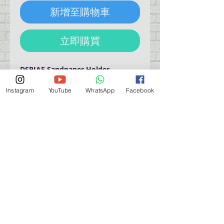
新增至購物車
立即購買
DSPIAE Sandpaper Holder
(Perpendicular / Black)
廸斯派 砂紙打磨板 (直角/ 黑色)
Instagram
YouTube
WhatsApp
Facebook
需貼上打磨砂紙使用
營業時間營業時間
週一至週六：上午 11:30 - 晚上 7:30
太陽 : 關閉
（如有特殊安排，將在臉書上公佈）
星期一至六：11:30
am - 7:30 pm
週一：休息
_d04a07d8-9cd1-3239a-9149-20813d6c673b_（如
有特別安排，將於Facebook發布）