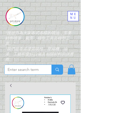
ME
NU
“搜致力為大家各式各樣的噴油，主要
銷售噴筆，氣泵，模型工具及模型工
具。”
“我們是香港優質噴槍、壓縮機、油
漆、工藝和愛好設備及相關材料的供應
商。”