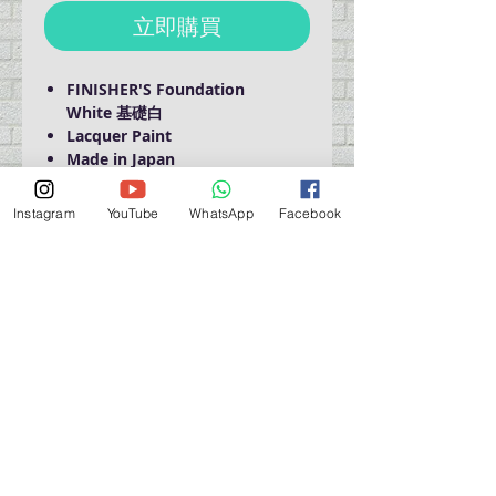
立即購買
FINISHER'S Foundation
White 基礎白
Lacquer Paint
Made in Japan
Instagram
YouTube
WhatsApp
Facebook
Domestic Shipping Only
營業時間營業時間
週一至週六：上午 11:30 - 晚上 7:30
太陽 : 關閉
（如有特殊安排，將在臉書上公佈）
星期一至六：11:30
am - 7:30 pm
週一：休息
_d04a07d8-9cd1-3239a-9149-20813d6c673b_（如