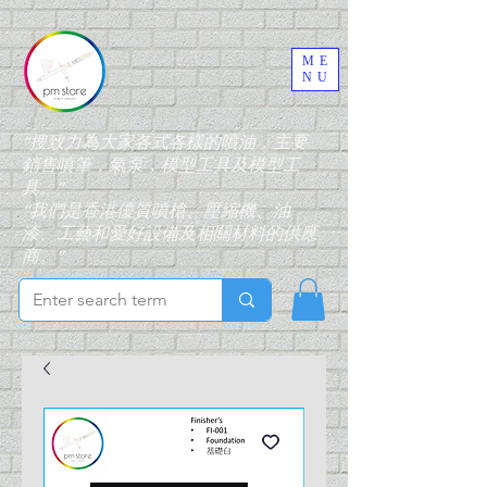
ME
NU
“搜致力為大家各式各樣的噴油，主要
銷售噴筆，氣泵，模型工具及模型工
具。”
“我們是香港優質噴槍、壓縮機、油
漆、工藝和愛好設備及相關材料的供應
商。”