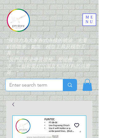
ME
NU
“搜致力為大家各式各樣的噴油，主要
銷售噴筆，氣泵，模型工具及模型工
具。”
“我們是香港優質噴槍、壓縮機、油
漆、工藝和愛好設備及相關材料的供應
商。”