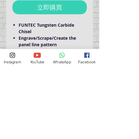
立即購買
FUNTEC Tungsten Carbide
Chisel
Engrave/Scrape/Create the
panel line pattern
Use it with a Chisel Holder or
Pin Vise (Dia 3.175)
Instagram
YouTube
WhatsApp
Facebook
刻線刀 / 推刀
可配合手柄使用
營業時間營業時間
週一至週六：上午 11:30 - 晚上 7:30
太陽 : 關閉
（如有特殊安排，將在臉書上公佈）
星期一至六：11:30
am - 7:30 pm
週一：休息
_d04a07d8-9cd1-3239a-9149-20813d6c673b_（如