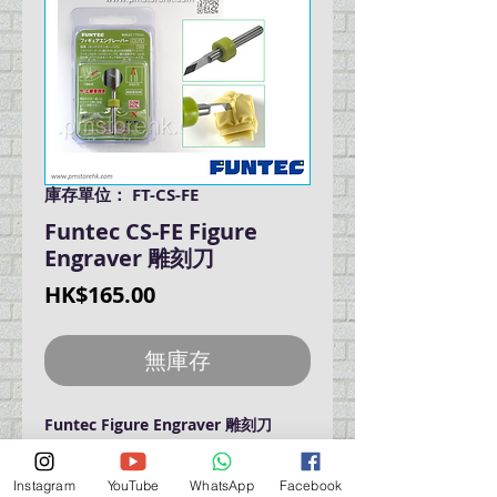
庫存單位： FT-CS-FE
Funtec CS-FE Figure
Engraver 雕刻刀
價
HK$165.00
格
無庫存
Funtec Figure Engraver 雕刻刀
Instagram
YouTube
WhatsApp
Facebook