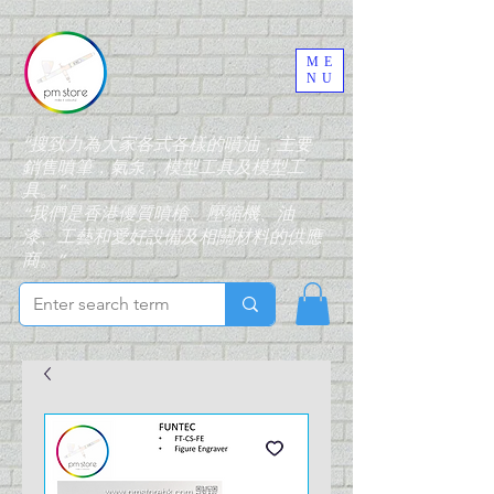
ME
NU
“搜致力為大家各式各樣的噴油，主要
銷售噴筆，氣泵，模型工具及模型工
具。”
“我們是香港優質噴槍、壓縮機、油
漆、工藝和愛好設備及相關材料的供應
商。”