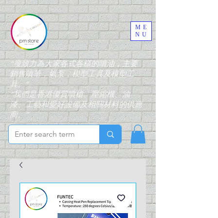
ME
NU
“搜致力為大家各式各樣的噴油，主要
銷售噴筆，氣泵，模型工具及模型工
具。”
“我們是香港優質噴槍、壓縮機、油
漆、工藝和愛好設備及相關材料的供應
商。”