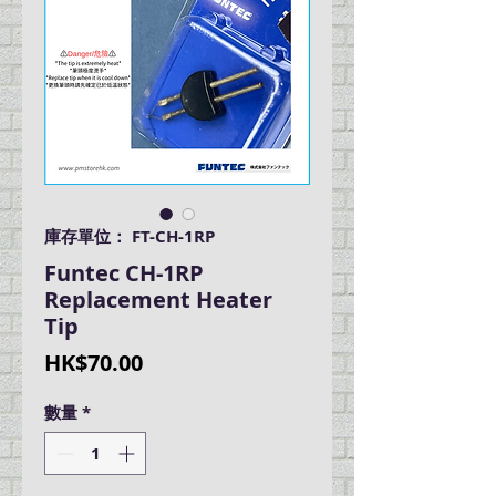
庫存單位： FT-CH-1RP
Funtec CH-1RP
Replacement Heater
Tip
價
HK$70.00
格
數量
*