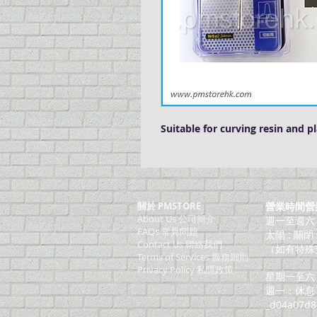
Suitable for curving resin and pl
關於 PMSTORE
營業時間營
About Us 公司簡介
週一至週六：上
FAQs 常見問題
太陽 : 關閉
Contact Us 聯絡我們
（如有特殊
​Terms of Services 服務細則
Privacy Policy 私隱政策
星期一至六：
週一：休息
_d04a07d