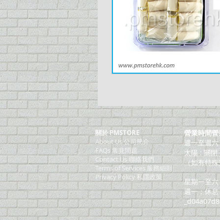
關於 PMSTORE
營業時間營
About Us 公司簡介
週一至週六：上
FAQs 常見問題
太陽 : 關閉
Contact Us 聯絡我們
（如有特殊
​Terms of Services 服務細則
Privacy Policy 私隱政策
星期一至六：
週一：休息
_d04a07d