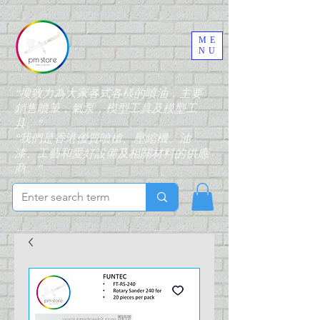
ME
NU
“搜致力為大家各式各樣的噴油，主要
銷售噴筆，氣泵，模型工具及模型工
具。”
“我們是香港優質噴槍、壓縮機、油
漆、工藝和愛好設備及相關材料的供應
商。”