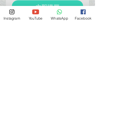
立即購買
Instagram
YouTube
WhatsApp
Facebook
營業時間營業時間
週一至週六：上午 11:30 - 晚上 7:30
太陽 : 關閉
（如有特殊安排，將在臉書上公佈）
星期一至六：11:30
am - 7:30 pm
週一：休息
_d04a07d8-9cd1-3239a-9149-20813d6c673b_（如
有特別安排，將於Facebook發布）
關於 PMSTORE
About Us 公司簡介
FAQs 常見問題
Contact Us 聯絡我們
​Terms of Services 服務細則
Privacy Policy 私隱政策