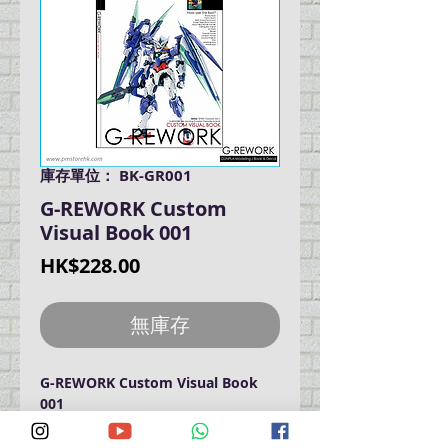
庫存單位： BK-GR001
G-REWORK Custom
Visual Book 001
價
HK$228.00
格
無庫存
G-REWORK Custom Visual Book 
001