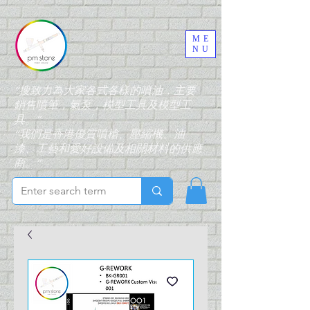
ME
NU
“搜致力為大家各式各樣的噴油，主要
銷售噴筆，氣泵，模型工具及模型工
具。”
“我們是香港優質噴槍、壓縮機、油
漆、工藝和愛好設備及相關材料的供應
商。”