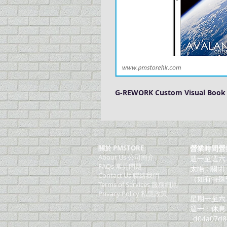
G-REWORK Custom Visual Book
關於 PMSTORE
營業時間營
About Us 公司簡介
週一至週六：上
FAQs 常見問題
太陽 : 關閉
Contact Us 聯絡我們
（如有特殊
​Terms of Services 服務細則
Privacy Policy 私隱政策
星期一至六：
週一：休息
_d04a07d