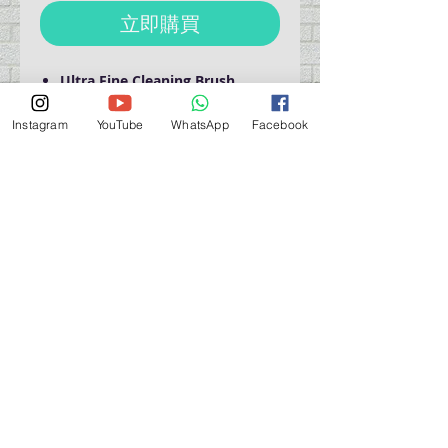
立即購買
Ultra Fine Cleaning Brush
Brush used to shake off dust
Remove dust of the narrow gap
Instagram
YouTube
WhatsApp
Facebook
營業時間營業時間
週一至週六：上午 11:30 - 晚上 7:30
太陽 : 關閉
（如有特殊安排，將在臉書上公佈）
星期一至六：11:30
am - 7:30 pm
週一：休息
_d04a07d8-9cd1-3239a-9149-20813d6c673b_（如
有特別安排，將於Facebook發布）
關於 PMSTORE
About Us 公司簡介
FAQs 常見問題
Contact Us 聯絡我們