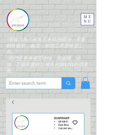
ME
NU
“搜致力為大家各式各樣的噴油，主要
銷售噴筆，氣泵，模型工具及模型工
具。”
“我們是香港優質噴槍、壓縮機、油
漆、工藝和愛好設備及相關材料的供應
商。”