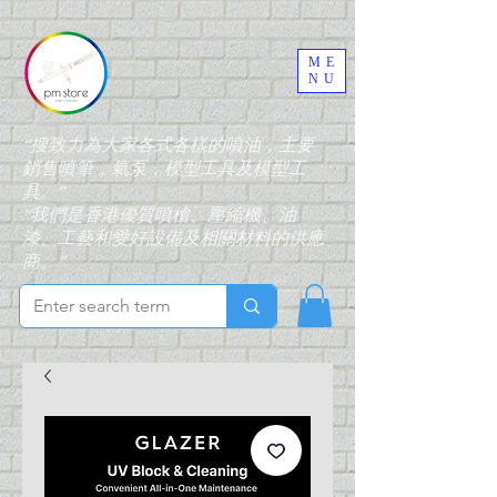
ME
NU
“搜致力為大家各式各樣的噴油，主要
銷售噴筆，氣泵，模型工具及模型工
具。”
“我們是香港優質噴槍、壓縮機、油
漆、工藝和愛好設備及相關材料的供應
商。”