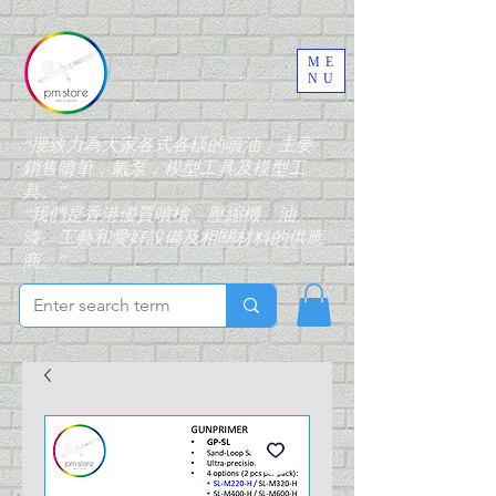
ME
NU
“搜致力為大家各式各樣的噴油，主要
銷售噴筆，氣泵，模型工具及模型工
具。”
“我們是香港優質噴槍、壓縮機、油
漆、工藝和愛好設備及相關材料的供應
商。”