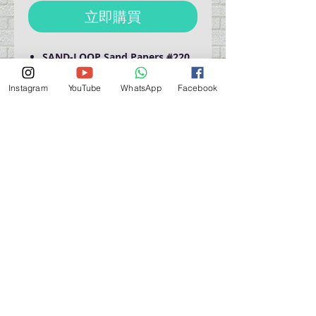
立即購買
SAND-LOOP Sand Papers #220
220 grit (2ea)
Size : 61 x 210mm
Instagram
YouTube
WhatsApp
Facebook
營業時間營業時間
週一至週六：上午 11:30 - 晚上 7:30
太陽 : 關閉
（如有特殊安排，將在臉書上公佈）
星期一至六：11:30
am - 7:30 pm
週一：休息
_d04a07d8-9cd1-3239a-9149-20813d6c673b_（如
有特別安排，將於Facebook發布）
關於 PMSTORE
About Us 公司簡介
FAQs 常見問題
Contact Us 聯絡我們