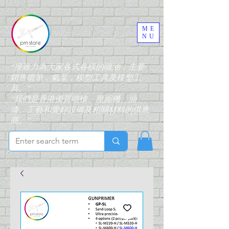
ME
NU
“搜致力為大家各式各樣的噴油，主要
銷售噴筆，氣泵，模型工具及模型工
具。”
“我們是香港優質噴槍、壓縮機、油
漆、工藝和愛好設備及相關材料的供應
商。”