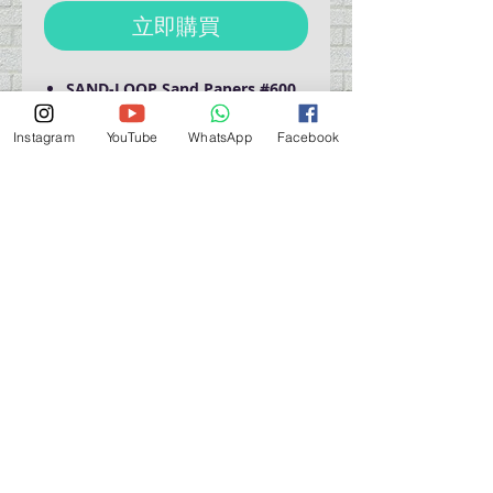
立即購買
SAND-LOOP Sand Papers #600
600 grit (2ea)
Size : 61 x 210mm
Instagram
YouTube
WhatsApp
Facebook
營業時間營業時間
週一至週六：上午 11:30 - 晚上 7:30
太陽 : 關閉
（如有特殊安排，將在臉書上公佈）
星期一至六：11:30
am - 7:30 pm
週一：休息
_d04a07d8-9cd1-3239a-9149-20813d6c673b_（如
有特別安排，將於Facebook發布）
關於 PMSTORE
About Us 公司簡介
FAQs 常見問題
Contact Us 聯絡我們