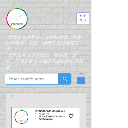
ME
NU
“搜致力為大家各式各樣的噴油，主要
銷售噴筆，氣泵，模型工具及模型工
具。”
“我們是香港優質噴槍、壓縮機、油
漆、工藝和愛好設備及相關材料的供應
商。”