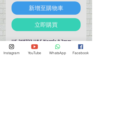
新增至購物車
立即購買
HS-218732 H&S Nozzle 0.3mm 
(Hansa 281/381/481).  For HANSA. 
The set includes the nozzle, air cap 
Instagram
YouTube
WhatsApp
Facebook
with needle cap, needle.
營業時間營業時間
週一至週六：上午 11:30 - 晚上 7:30
太陽 : 關閉
（如有特殊安排，將在臉書上公佈）
星期一至六：11:30
am - 7:30 pm
週一：休息
_d04a07d8-9cd1-3239a-9149-20813d6c673b_（如
有特別安排，將於Facebook發布）