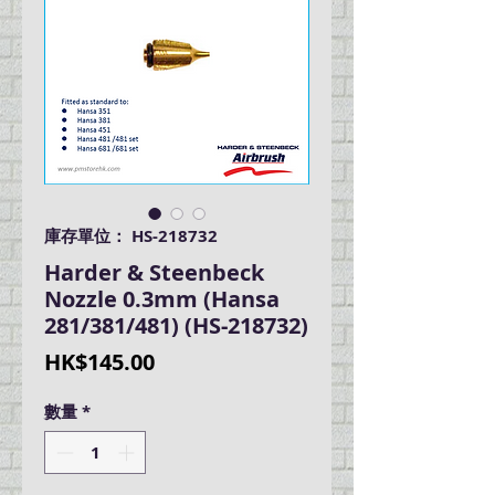
庫存單位： HS-218732
Harder & Steenbeck
Nozzle 0.3mm (Hansa
281/381/481) (HS-218732)
價
HK$145.00
格
數量
*