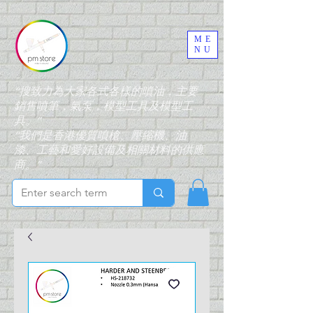
ME
NU
“搜致力為大家各式各樣的噴油，主要
銷售噴筆，氣泵，模型工具及模型工
具。”
“我們是香港優質噴槍、壓縮機、油
漆、工藝和愛好設備及相關材料的供應
商。”