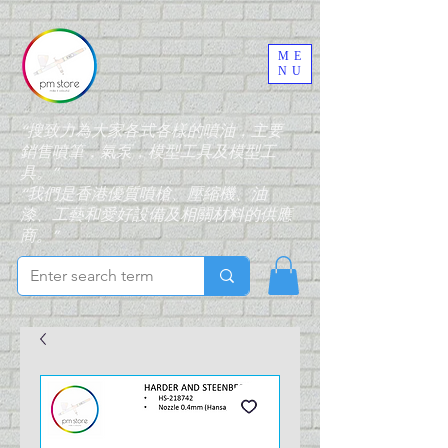
ME
NU
“搜致力為大家各式各樣的噴油，主要
銷售噴筆，氣泵，模型工具及模型工
具。”
“我們是香港優質噴槍、壓縮機、油
漆、工藝和愛好設備及相關材料的供應
商。”