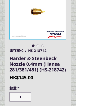
庫存單位： HS-218742
Harder & Steenbeck
Nozzle 0.4mm (Hansa
281/381/481) (HS-218742)
價
HK$145.00
格
數量
*