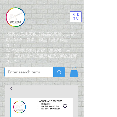
ME
NU
“搜致力為大家各式各樣的噴油，主要
銷售噴筆，氣泵，模型工具及模型工
具。”
“我們是香港優質噴槍、壓縮機、油
漆、工藝和愛好設備及相關材料的供應
商。”