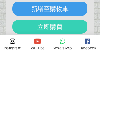
新增至購物車
立即購買
HS-123852 H&S Nozzle 0.8mm.  
Instagram
YouTube
WhatsApp
Facebook
Nozzle with seal, for COLANI.
營業時間營業時間
週一至週六：上午 11:30 - 晚上 7:30
太陽 : 關閉
（如有特殊安排，將在臉書上公佈）
星期一至六：11:30
am - 7:30 pm
週一：休息
_d04a07d8-9cd1-3239a-9149-20813d6c673b_（如
有特別安排，將於Facebook發布）
關於 PMSTORE