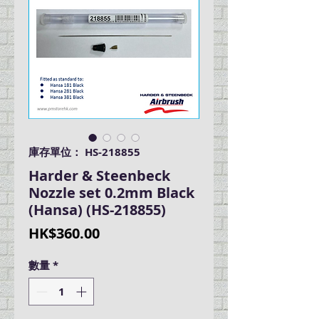
庫存單位： HS-218855
Harder & Steenbeck
Nozzle set 0.2mm Black
(Hansa) (HS-218855)
價
HK$360.00
格
數量
*