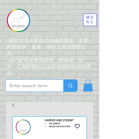
ME
NU
“搜致力為大家各式各樣的噴油，主要
銷售噴筆，氣泵，模型工具及模型工
具。”
“我們是香港優質噴槍、壓縮機、油
漆、工藝和愛好設備及相關材料的供應
商。”