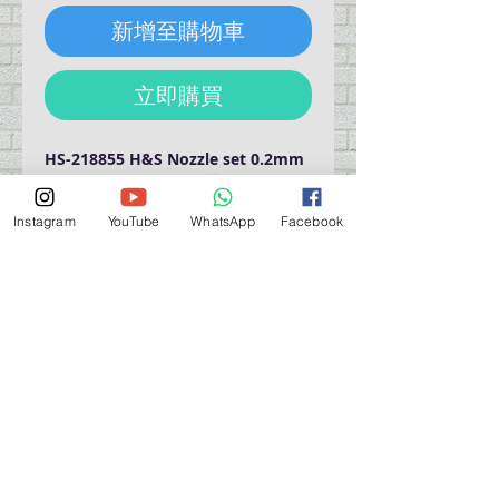
新增至購物車
立即購買
HS-218855 H&S Nozzle set 0.2mm
Black (Hansa). 針咀套裝
For HANSA 181, 281, 381. The set
Instagram
YouTube
WhatsApp
Facebook
includes the nozzle, air cap with
needle cap, needle.
營業時間營業時間
週一至週六：上午 11:30 - 晚上 7:30
太陽 : 關閉
（如有特殊安排，將在臉書上公佈）
星期一至六：11:30
am - 7:30 pm
週一：休息
_d04a07d8-9cd1-3239a-9149-20813d6c673b_（如