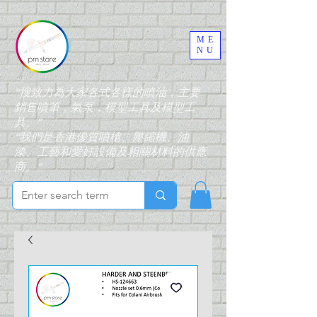
ME
NU
“搜致力為大家各式各樣的噴油，主要
銷售噴筆，氣泵，模型工具及模型工
具。”
“我們是香港優質噴槍、壓縮機、油
漆、工藝和愛好設備及相關材料的供應
商。”