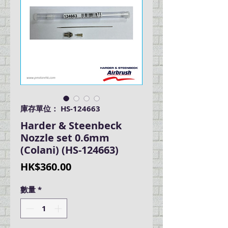
庫存單位： HS-124663
Harder & Steenbeck
Nozzle set 0.6mm
(Colani) (HS-124663)
價
HK$360.00
格
數量
*