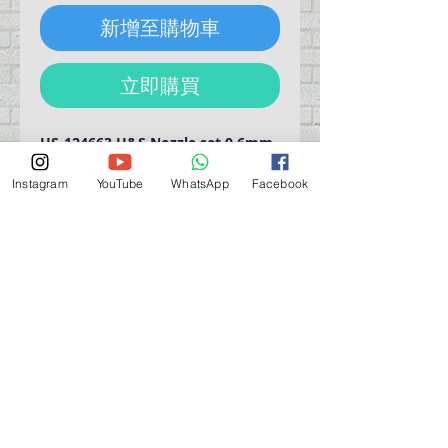
新增至購物車
立即購買
HS-124663 H&S Nozzle set 0.6mm 
(Colani).  For COLANI.  The set 
includes the nozzle, air cap with 
Instagram
YouTube
WhatsApp
Facebook
needle cap, needle.
營業時間營業時間
週一至週六：上午 11:30 - 晚上 7:30
太陽 : 關閉
（如有特殊安排，將在臉書上公佈）
星期一至六：11:30
am - 7:30 pm
週一：休息
_d04a07d8-9cd1-3239a-9149-20813d6c673b_（如
有特別安排，將於Facebook發布）