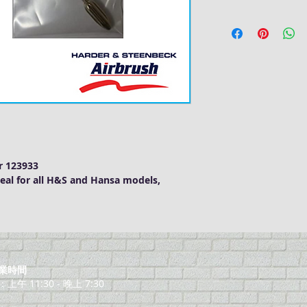
r 123933
eal for all H&S and Hansa models,
業時間
午 11:30 - 晚上 7:30