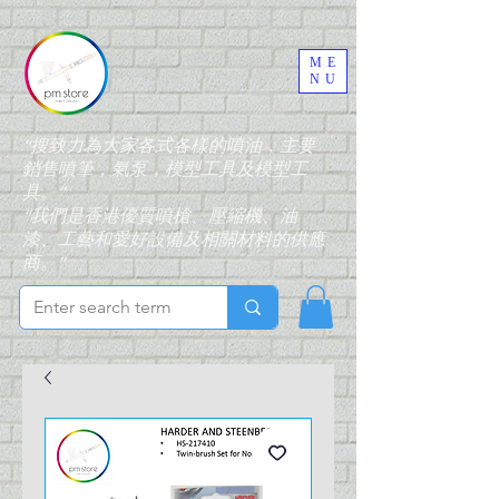
ME
NU
“搜致力為大家各式各樣的噴油，主要
銷售噴筆，氣泵，模型工具及模型工
具。”
“我們是香港優質噴槍、壓縮機、油
漆、工藝和愛好設備及相關材料的供應
商。”