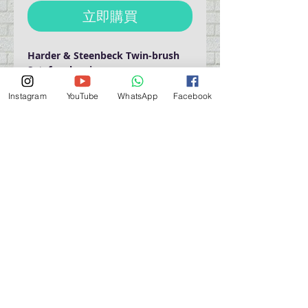
立即購買
Harder & Steenbeck Twin-brush
Set for cleaning
For nozzle cleaning-set 清潔刷子
Instagram
YouTube
WhatsApp
Facebook
套裝
營業時間營業時間
週一至週六：上午 11:30 - 晚上 7:30
太陽 : 關閉
（如有特殊安排，將在臉書上公佈）
星期一至六：11:30
am - 7:30 pm
週一：休息
_d04a07d8-9cd1-3239a-9149-20813d6c673b_（如
有特別安排，將於Facebook發布）
關於 PMSTORE
About Us 公司簡介