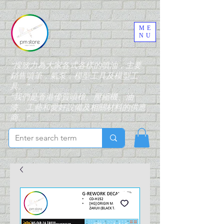
ME
NU
“搜致力為大家各式各樣的噴油，主要
銷售噴筆，氣泵，模型工具及模型工
具。”
“我們是香港優質噴槍、壓縮機、油
漆、工藝和愛好設備及相關材料的供應
商。”