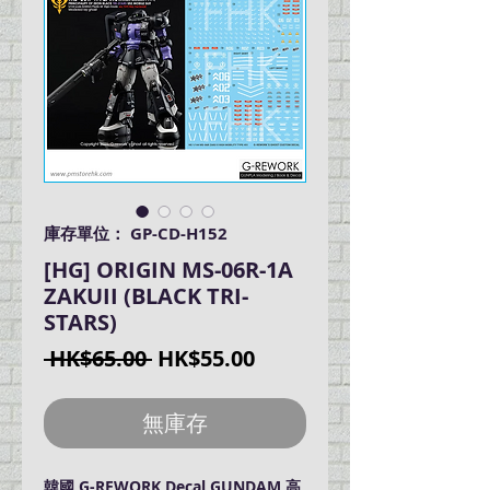
庫存單位： GP-CD-H152
[HG] ORIGIN MS-06R-1A
ZAKUII (BLACK TRI-
STARS)
一
促
 HK$65.00 
HK$55.00
般
銷
價
價
無庫存
格
格
韓國 G-REWORK Decal GUNDAM 高