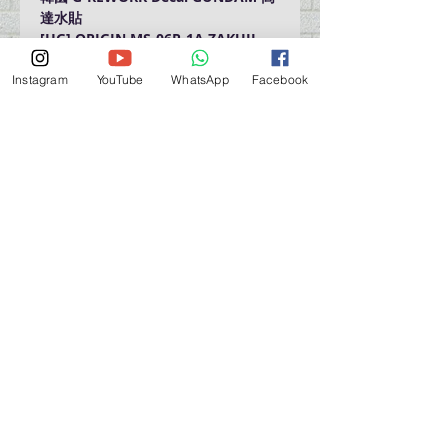
達水貼
[HG] ORIGIN MS-06R-1A ZAKUII
(BLACK TRI-STARS)
Instagram
YouTube
WhatsApp
Facebook
營業時間營業時間
週一至週六：上午 11:30 - 晚上 7:30
太陽 : 關閉
（如有特殊安排，將在臉書上公佈）
星期一至六：11:30
am - 7:30 pm
週一：休息
_d04a07d8-9cd1-3239a-9149-20813d6c673b_（如
有特別安排，將於Facebook發布）
關於 PMSTORE
About Us 公司簡介
FAQs 常見問題
Contact Us 聯絡我們
​Terms of Services 服務細則
Privacy Policy 私隱政策