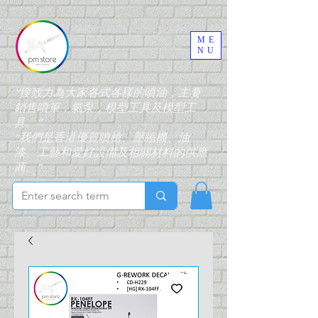
ME
NU
“搜致力為大家各式各樣的噴油，主要
銷售噴筆，氣泵，模型工具及模型工
具。”
“我們是香港優質噴槍、壓縮機、油
漆、工藝和愛好設備及相關材料的供應
商。”