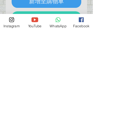
新增至購物車
立即購買
Instagram
YouTube
WhatsApp
Facebook
營業時間營業時間
週一至週六：上午 11:30 - 晚上 7:30
太陽 : 關閉
（如有特殊安排，將在臉書上公佈）
星期一至六：11:30
am - 7:30 pm
週一：休息
_d04a07d8-9cd1-3239a-9149-20813d6c673b_（如
有特別安排，將於Facebook發布）
關於 PMSTORE
About Us 公司簡介
FAQs 常見問題
Contact Us 聯絡我們
​Terms of Services 服務細則
Privacy Policy 私隱政策