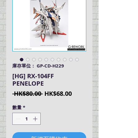
庫存單位： GP-CD-H229
[HG] RX-104FF
PENELOPE
一
促
 HK$80.00 
HK$68.00
般
銷
數量
*
價
價
格
格