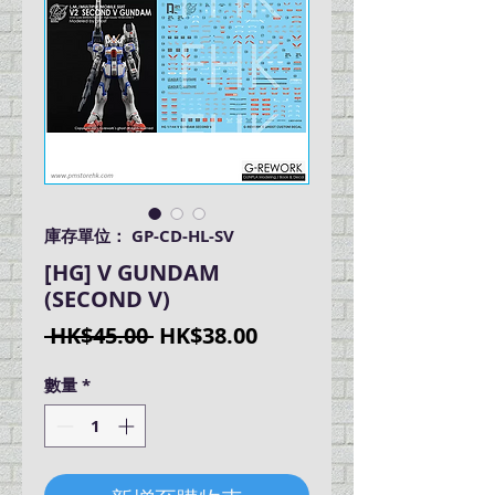
庫存單位： GP-CD-HL-SV
[HG] V GUNDAM
(SECOND V)
一
促
 HK$45.00 
HK$38.00
般
銷
數量
*
價
價
格
格