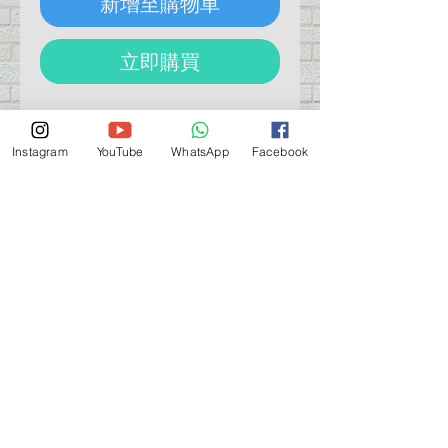
新增至購物車
立即購買
韓國 G-REWORK Decal GUNDAM 高
達水貼
Instagram
YouTube
WhatsApp
Facebook
[HG] V GUNDAM (SECOND V)
營業時間營業時間
週一至週六：上午 11:30 - 晚上 7:30
太陽 : 關閉
（如有特殊安排，將在臉書上公佈）
星期一至六：11:30
am - 7:30 pm
週一：休息
_d04a07d8-9cd1-3239a-9149-20813d6c673b_（如
有特別安排，將於Facebook發布）
關於 PMSTORE