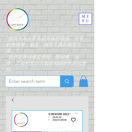
ME
NU
“搜致力為大家各式各樣的噴油，主要
銷售噴筆，氣泵，模型工具及模型工
具。”
“我們是香港優質噴槍、壓縮機、油
漆、工藝和愛好設備及相關材料的供應
商。”