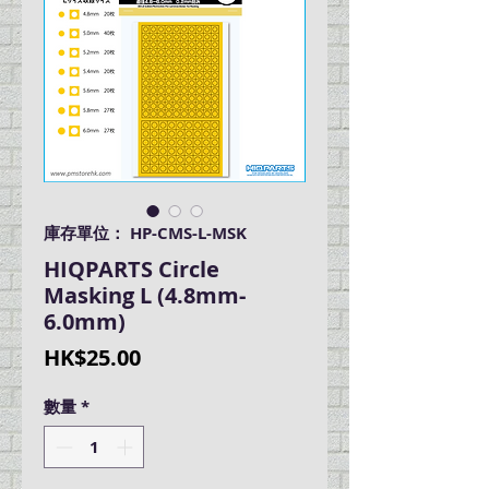
庫存單位： HP-CMS-L-MSK
HIQPARTS Circle
Masking L (4.8mm-
6.0mm)
價
HK$25.00
格
數量
*