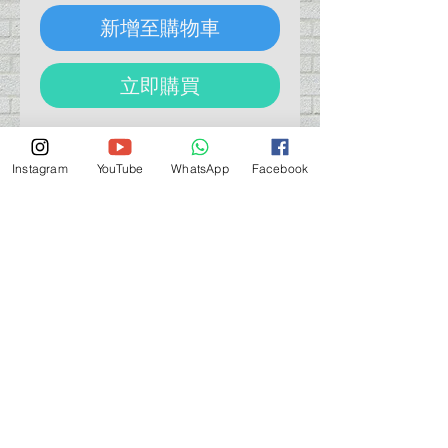
新增至購物車
立即購買
Precut masking sticker for
circular painting.
Instagram
YouTube
WhatsApp
Facebook
1 sheet
營業時間營業時間
週一至週六：上午 11:30 - 晚上 7:30
太陽 : 關閉
（如有特殊安排，將在臉書上公佈）
星期一至六：11:30
am - 7:30 pm
週一：休息
_d04a07d8-9cd1-3239a-9149-20813d6c673b_（如
有特別安排，將於Facebook發布）