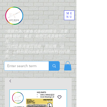
ME
NU
“搜致力為大家各式各樣的噴油，主要
銷售噴筆，氣泵，模型工具及模型工
具。”
“我們是香港優質噴槍、壓縮機、油
漆、工藝和愛好設備及相關材料的供應
商。”