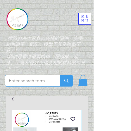
ME
NU
“搜致力為大家各式各樣的噴油，主要
銷售噴筆，氣泵，模型工具及模型工
具。”
“我們是香港優質噴槍、壓縮機、油
漆、工藝和愛好設備及相關材料的供應
商。”