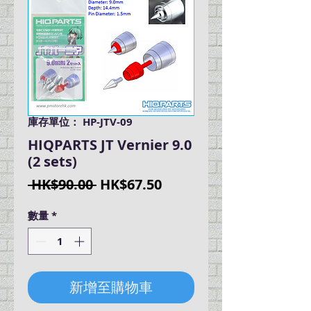
庫存單位： HP-JTV-09
HIQPARTS JT Vernier 9.0
(2 sets)
一
促
 HK$90.00 
HK$67.50
般
銷
數量
*
價
價
格
格
新增至購物車