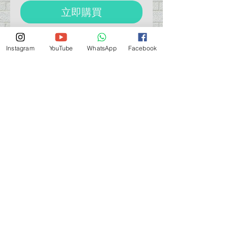
立即購買
HIQ PARTS S dish 6.0 (4 pcs)
Instagram
YouTube
WhatsApp
Facebook
營業時間營業時間
週一至週六：上午 11:30 - 晚上 7:30
太陽 : 關閉
（如有特殊安排，將在臉書上公佈）
星期一至六：11:30
am - 7:30 pm
週一：休息
_d04a07d8-9cd1-3239a-9149-20813d6c673b_（如
有特別安排，將於Facebook發布）
關於 PMSTORE
About Us 公司簡介
FAQs 常見問題
Contact Us 聯絡我們
​Terms of Services 服務細則
Privacy Policy 私隱政策