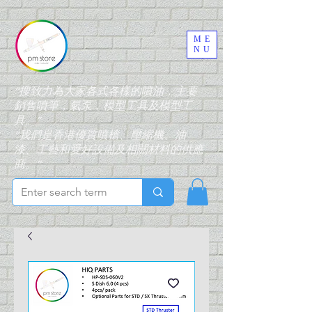
ME
NU
“搜致力為大家各式各樣的噴油，主要
銷售噴筆，氣泵，模型工具及模型工
具。”
“我們是香港優質噴槍、壓縮機、油
漆、工藝和愛好設備及相關材料的供應
商。”