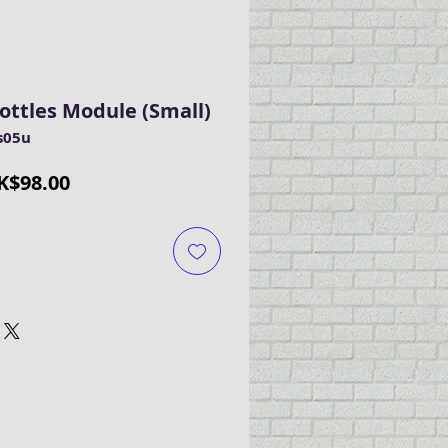
ttles Module (Small)
05u
促
K$98.00
銷
價
格