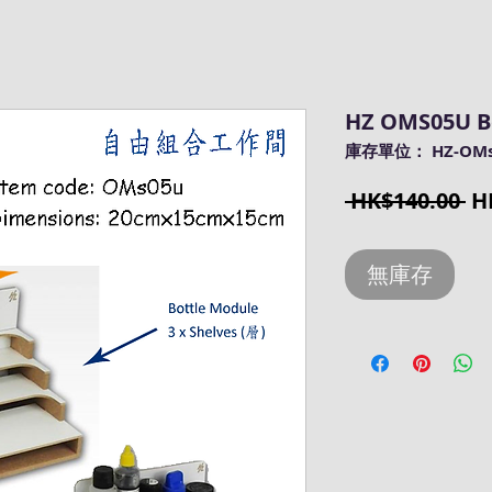
HZ OMS05U Bo
庫存單位： HZ-OMs
一
 HK$140.00 
H
般
價
無庫存
格