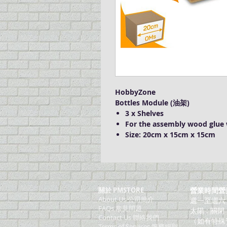
HobbyZone
Bottles Module (油架)
3 x Shelves
For the assembly wood glue 
Size: 20cm x 15cm x 15cm
關於 PMSTORE
營業時間營
About Us 公司簡介
週一至週六：上
FAQs 常見問題
太陽 : 關閉
Contact Us 聯絡我們
（如有特殊
​Terms of Services 服務細則