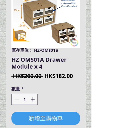
庫存單位： HZ-OMs01a
HZ OMS01A Drawer
Module x 4
一
促
 HK$260.00 
HK$182.00
般
銷
數量
*
價
價
格
格
新增至購物車