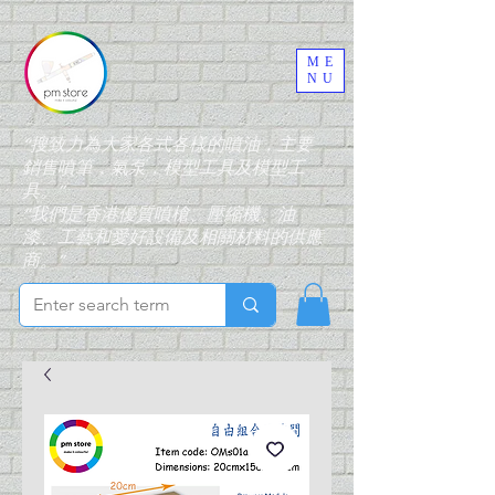
ME
NU
“搜致力為大家各式各樣的噴油，主要
銷售噴筆，氣泵，模型工具及模型工
具。”
“我們是香港優質噴槍、壓縮機、油
漆、工藝和愛好設備及相關材料的供應
商。”