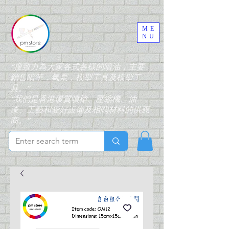
ME
NU
“搜致力為大家各式各樣的噴油，主要
銷售噴筆，氣泵，模型工具及模型工
具。”
“我們是香港優質噴槍、壓縮機、油
漆、工藝和愛好設備及相關材料的供應
商。”