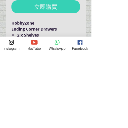
立即購買
HobbyZone
Ending Corner Drawers
2 x Shelves
For the assembly wood glue
will be needed
Instagram
YouTube
WhatsApp
Facebook
Size: 15cm x 15cm x 15cm
營業時間營業時間
週一至週六：上午 11:30 - 晚上 7:30
太陽 : 關閉
（如有特殊安排，將在臉書上公佈）
星期一至六：11:30
am - 7:30 pm
週一：休息
_d04a07d8-9cd1-3239a-9149-20813d6c673b_（如
有特別安排，將於Facebook發布）