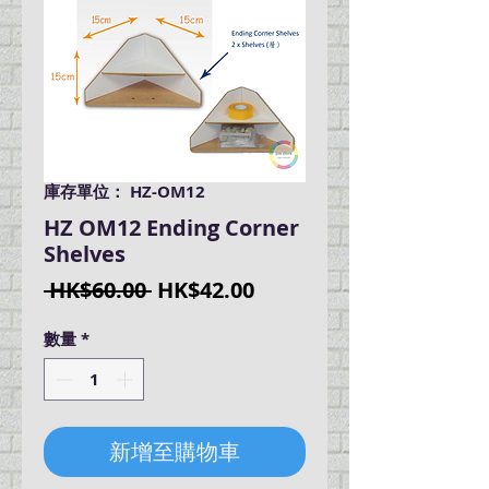
庫存單位： HZ-OM12
HZ OM12 Ending Corner
Shelves
一
促
 HK$60.00 
HK$42.00
般
銷
數量
*
價
價
格
格
新增至購物車