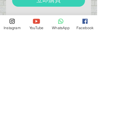
Hobby Zone S3B
30cm x 30cm x 5cm
Instagram
YouTube
WhatsApp
Facebook
營業時間營業時間
週一至週六：上午 11:30 - 晚上 7:30
太陽 : 關閉
（如有特殊安排，將在臉書上公佈）
星期一至六：11:30
am - 7:30 pm
週一：休息
_d04a07d8-9cd1-3239a-9149-20813d6c673b_（如
有特別安排，將於Facebook發布）
關於 PMSTORE
About Us 公司簡介
FAQs 常見問題
Contact Us 聯絡我們
​Terms of Services 服務細則
Privacy Policy 私隱政策