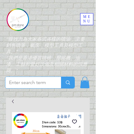
ME
NU
“搜致力為大家各式各樣的噴油，主要
銷售噴筆，氣泵，模型工具及模型工
具。”
“我們是香港優質噴槍、壓縮機、油
漆、工藝和愛好設備及相關材料的供應
商。”