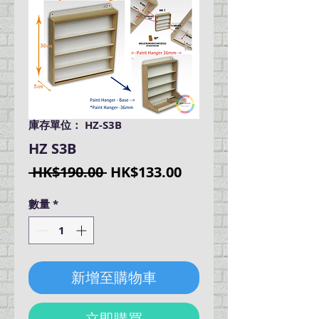
庫存單位： HZ-S3B
HZ S3B
一
促
 HK$190.00 
HK$133.00
般
銷
數量
*
價
價
格
格
新增至購物車
立即購買