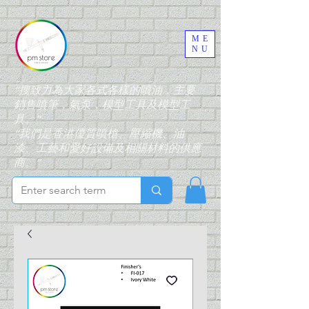
ME
NU
“搜致力為大家各式各樣的噴油，主要
銷售噴筆，氣泵，模型工具及模型工
具。”
“我們是香港優質噴槍、壓縮機、油
漆、工藝和愛好設備及相關材料的供應
商。”