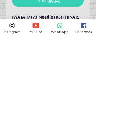
IWATA I7173 Needle (R3) (HP-AR,
BR, CR3)
岩田噴筆噴針
Instagram
YouTube
WhatsApp
Facebook
營業時間營業時間
週一至週六：上午 11:30 - 晚上 7:30
太陽 : 關閉
（如有特殊安排，將在臉書上公佈）
星期一至六：11:30
am - 7:30 pm
週一：休息
_d04a07d8-9cd1-3239a-9149-20813d6c673b_（如
有特別安排，將於Facebook發布）
關於 PMSTORE
About Us 公司簡介
FAQs 常見問題
Contact Us 聯絡我們
​Terms of Services 服務細則