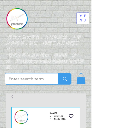
ME
NU
“搜致力為大家各式各樣的噴油，主要
銷售噴筆，氣泵，模型工具及模型工
具。”
“我們是香港優質噴槍、壓縮機、油
漆、工藝和愛好設備及相關材料的供應
商。”